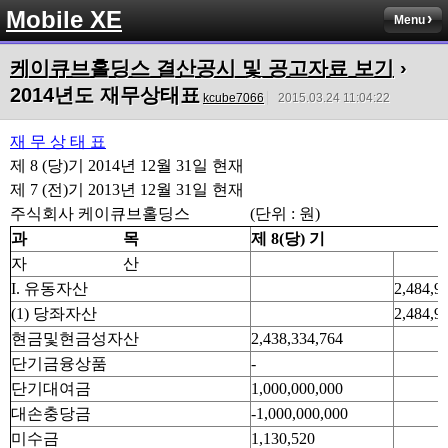
Mobile XE
Menu
케이큐브홀딩스 결산공시 및 공고자료 보기
›
2014년도 재무상태표
kcube7066
2015.03.24 11:04:22
재 무 상 태 표
제 8 (당)기 2014년 12월 31일 현재
제 7 (전)기 2013년 12월 31일 현재
주식회사 케이큐브홀딩스
(단위 : 원)
과 목
제 8(당) 기
자 산
I. 유동자산
2,484,9
(1) 당좌자산
2,484,9
현금및현금성자산
2,438,334,764
단기금융상품
-
단기대여금
1,000,000,000
대손충당금
-1,000,000,000
미수금
1,130,520