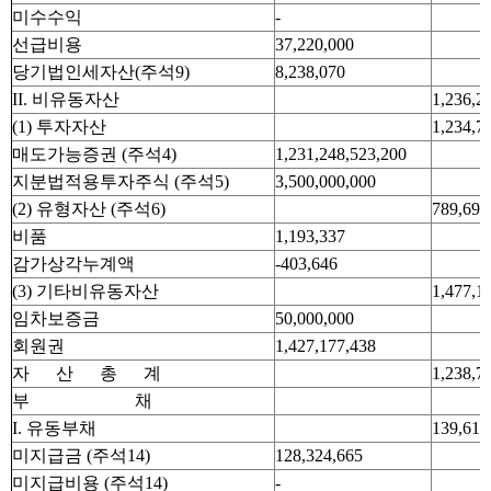
미수수익
-
선급비용
37,220,000
당기법인세자산(주석9)
8,238,070
II. 비유동자산
1,236,2
(1) 투자자산
1,234,7
매도가능증권 (주석4)
1,231,248,523,200
지분법적용투자주식 (주석5)
3,500,000,000
(2) 유형자산 (주석6)
789,691
비품
1,193,337
감가상각누계액
-403,646
(3) 기타비유동자산
1,477,1
임차보증금
50,000,000
회원권
1,427,177,438
자 산 총 계
1,238,7
부 채
I. 유동부채
139,615
미지급금 (주석14)
128,324,665
미지급비용 (주석14)
-