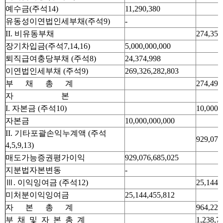
예수금(주석14)
11,290,380
유동성이연법인세부채(주석9)
-
II. 비유동부채
274,350
장기차입금(주석7,14,16)
5,000,000,000
퇴직급여충당부채 (주석8)
24,374,998
이연법인세부채 (주석9)
269,326,282,803
부 채 총 계
274,490
자 본
I. 자본금 (주석10)
10,000,
자본금
10,000,000,000
II. 기타포괄손익누계액 (주석
929,076
4,5,9,13)
매도가능증권평가이익
929,076,685,025
지분법자본변동
-
Ⅲ. 이익잉여금 (주석12)
25,144,
미처분이익잉여금
25,144,455,812
자 본 총 계
964,221
부 채 및 자 본 총 계
1,238,7