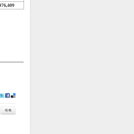
976,409
Tw
Fa
De
itte
ce
lici
r
bo
ou
목록
ok
s