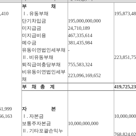
부 채
,410
Ⅰ. 유동부채
195,873,48
단기차입금
195,000,000,000
미지급금
24,710,189
미지급비용
467,335,614
예수금
381,435,984
유동이연법인세부채
-
Ⅱ. 비유동부채
223,851,75
퇴직급여충당부채
755,583,324
비유동이연법인세부
223,096,169,652
채
부
채
총
계
419,725,23
61,999
자 본
66,163
Ⅰ. 자본금
10,000,000
보통주자본금
10,000,000,000
Ⅱ. 기타포괄손익누
768,824,02