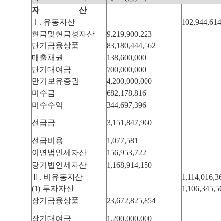
자 산
Ⅰ. 유동자산
102,944,614
현금및현금성자산
9,219,900,223
단기금융상품
83,180,444,562
매출채권
138,600,000
단기대여금
700,000,000
만기보유증권
4,200,000,000
미수금
682,178,816
미수수익
344,697,396
선급금
3,151,847,960
선급비용
1,077,581
이연법인세자산
156,953,722
당기법인세자산
1,168,914,150
Ⅱ. 비유동자산
1,114,016,3
(1) 투자자산
1,106,345,5
장기금융상품
23,672,825,854
장기대여금
1,200,000,000