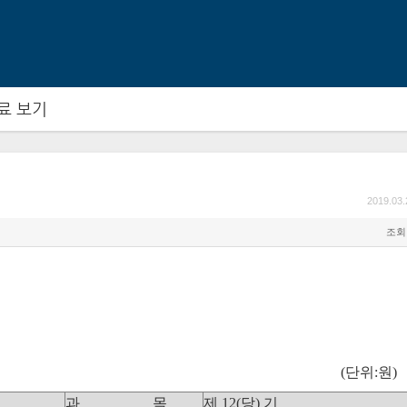
메뉴 건너뛰기
료 보기
2019.03.
조회 
(단위:원)
과 목
제 12(당) 기