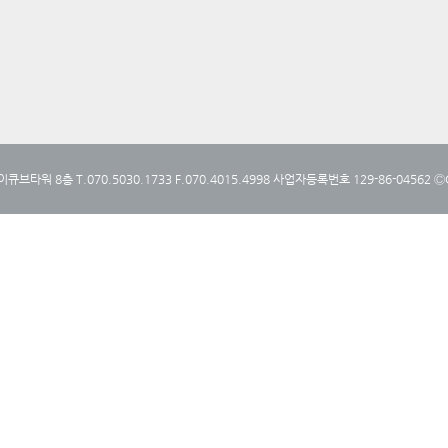
타워 8층 T.070.5030.1733 F.070.4015.4998 사업자등록번호 129-86-04562 ⒸCop