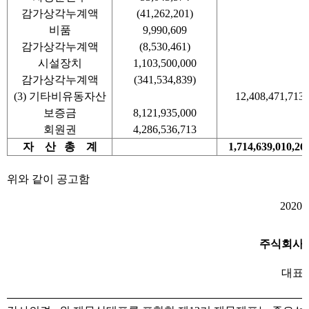
감가상각누계액
(41,262,201)
비품
9,990,609
감가상각누계액
(8,530,461)
시설장치
1,103,500,000
감가상각누계액
(341,534,839)
(3) 기타비유동자산
12,408,471,713
보증금
8,121,935,000
회원권
4,286,536,713
자
산 총
계
1,714,639,010,26
위와 같이 공고함
2020
주식회사
대표