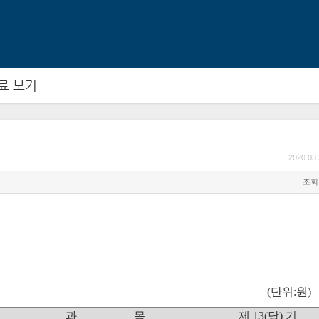
메뉴 건너뛰기
료 보기
2020.03.
조회 
(단위:원)
과 목
제 13(당) 기