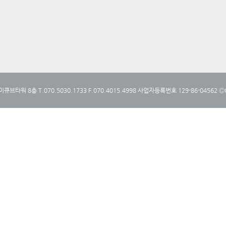
타워 8층 T.070.5030.1733 F.070.4015.4998 사업자등록번호 129-86-04562 ⒸCop