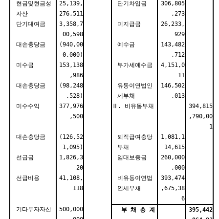
현금및현금성
25,139,
단기차입금
306,805
자산
276,511
,273
단기대여금
3,358,7
미지급금
26,233,
00,598
929
대손충당금
(940,00
예수금
143,482
0,000)
,712
미수금
153,138
부가세예수금
4,151,0
,986
11
대손충당금
(98,248
유동이연법인
146,502
,528)
세부채
,013
미수수익
377,976
Ⅱ. 비유동부채
394,815
,500
,790,00
1
대손충당금
(126,52
퇴직급여충당
1,081,1
1,095)
부채
14,615
선급금
1,826,3
임대보증금
260,000
20
,000
선급비용
41,108,
비유동이연법
393,474
118
인세부채
,675,38
6
기타투자자산
500,000
부 채 총 계
395,442