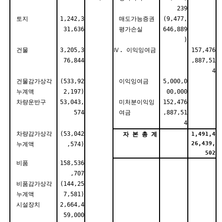
239
토지
1,242,3
매도가능증권
(9,477,
31,636
평가손실
646,889
)
건물
3,205,3
Ⅳ. 이익잉여금
157,476
76,844
,887,51
4
건물감가상각
(533,92
이익잉여금
5,000,0
누계액
2,197)
00,000
차량운반구
53,043,
미처분이익잉
152,476
574
여금
,887,51
4
차량감가상각
(53,042
자 본 총 계
1,491,4
26,439,
누계액
,574)
502
비품
158,536
,707
비품감가상각
(144,25
누계액
7,581)
시설장치
2,664,4
59,000