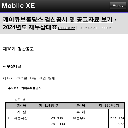
Mobile XE
Menu
케이큐브홀딩스 결산공시 및 공고자료 보기
›
2024년도 재무상태표
kcube7066
2025.03.31 11:33:06
제18기 결산공고
재무상태표
제18기 2024년 12월 31일 현재
주식회사 케이큐브홀딩스
(단위:원)
과 목
제 18(당)기
과 목
제 18(당)기
자 산
부 채
Ⅰ. 유동자산
28,836,
Ⅰ. 유동부채
627,174
761,930
,938