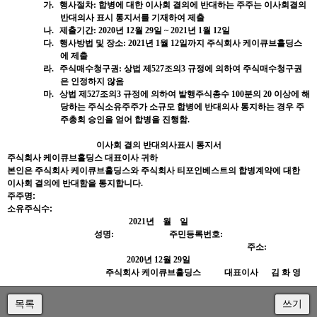
가.
행사절차
:
합병에
대한
이사회
결의에
반대하는
주주는
이사회결의
반대의사
표시
통지서를
기재하여
제출
나.
제출기간
: 2020
년
12
월
29
일
~ 2021
년
1
월
12
일
다.
행사방법
및
장소
: 2021
년
1
월
12
일까지
주식회사
케이큐브홀딩스
에
제출
라.
주식매수청구권
:
상법
제
527
조의
3
규정에
의하여
주식매수청구권
은
인정하지
않음
마.
상법
제
527
조의
3
규정에
의하여
발행주식총수
100
분의
20
이상에
해
당하는
주식소유주주가
소규모
합병에
반대의사
통지하는
경우
주
주총회
승인을
얻어
합병을
진행함
.
이사회
결의
반대의사표시
통지서
주식회사
케이큐브홀딩스
대표이사
귀하
본인은
주식회사
케이큐브홀딩스와
주식회사
티포인베스트의
합병계약에
대한
이사회
결의에
반대함을
통지합니다
.
주주명:
소유주식수:
2021
년
월
일
성명
:
주민등록번호
:
주소
:
2020
년
12
월
29
일
주식회사
케이큐브홀딩스
대표이사
김
화
영
목록
쓰기