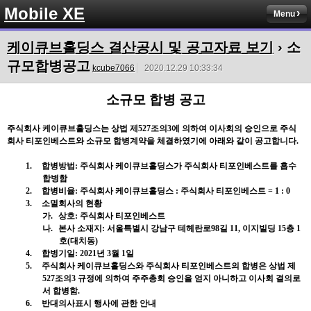
Mobile XE
Menu
케이큐브홀딩스 결산공시 및 공고자료 보기
› 소
규모합병공고
kcube7066
2020.12.29 10:33:34
소규모
합병
공고
주식회사
케이큐브홀딩스는
상법
제
527
조의
3
에
의하여
이사회의
승인으로
주식
회사
티포인베스트와
소규모
합병계약을
체결하였기에
아래와
같이
공고합니다
.
1.
합병방법
:
주식회사
케이큐브홀딩스가
주식회사
티포인베스트를
흡수
합병함
2.
합병비율
:
주식회사
케이큐브홀딩스
:
주식회사
티포인베스트
= 1 : 0
3.
소멸회사의
현황
가.
상호
:
주식회사
티포인베스트
나.
본사
소재지
:
서울특별시
강남구
테헤란로
98
길
11,
이지빌딩
15
층
1
호
(
대치동
)
4.
합병기일
: 2021
년
3
월
1
일
5.
주식회사
케이큐브홀딩스와
주식회사
티포인베스트의
합병은
상법
제
527
조의
3
규정에
의하여
주주총회
승인을
얻지
아니하고
이사회
결의로
서
합병함
.
6.
반대의사표시
행사에
관한
안내