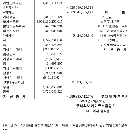
당기법인세자산
1,358,111,078
.
비유동자산
4,026,949,926,314
)
투자자산
4,009,641,365,041
자
본
장기대여금
2,886,718,428
Ⅰ
.
자본금
매도가능증권
4,001,206,258,617
보통주자본금
지분법적용투자주식
3,048,387,996
Ⅱ
.
기타포괄손익누계
기타투자자산
2,500,000,000
매도가능증권평가이
)
유형자산
5,424,886,046
매도가능증권평가손
토지
1,242,331,636
Ⅲ
.
이익잉여금
건물
2,845,126,844
미처분이익잉여금
감가상각누계액
(213,384,513)
자
본
총
계
차량운반구
53,043,574
감가상각누계액
(46,575,600)
비품
134,695,307
감가상각누계액
(34,857,578)
시설장치
2,284,695,000
감가상각누계액
(840,188,624)
)
기타비유동자산
11,883,675,227
보증금
8,162,834,304
회원권
3,720,840,923
자
산
총
계
4,080,915,442,546
부 채 및 자 본 총 계
2021
년
03
월
31
일
주식회사 케이큐브홀딩스
대표이사 김탁흥
사의견
:
위 재무상태표를 포함한 제
14
기 재무제표는 중요성의 관점에서 일반기업회계기준에 