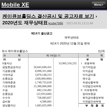
Mobile XE
Menu
케이큐브홀딩스 결산공시 및 공고자료 보기
›
2020년도 재무상태표
kcube7066
2021.03.31 13:11:46
제
14
기 결산공고
재무상태표
제
14
기
2020
년
12
월
31
일 현재
식회사 케이큐브홀딩스
(
단위
:
과
목
제
14(
당
)
기
과
목
자
산
부
채
.
유동자산
53,965,516,232
Ⅰ
.
유동부채
현금및현금성자산
20,643,049,451
단기차입금
단기금융상품
8,096,351,606
미지급금
단기대여금
3,870,148,215
미지급비용
대손충당금
(200,000,000)
예수금
단기매매증권
1,749,755,618
파생상품부채
만기보유증권
15,390,000,000
이연법인세부채
미수금
682,134,402
Ⅱ
.
비유동부채
대손충당금
(22,933,640)
임대보증금
미수수익
728,683,837
퇴직급여충당부채
선급비용
4,580,665
이연법인세부채
파생상품자산
1,665,635,000
부
채
총
계